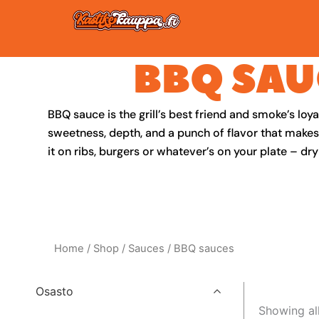
Skip
to
content
BBQ SAU
BBQ sauce is the grill’s best friend and smoke’s loy
sweetness, depth, and a punch of flavor that make
it on ribs, burgers or whatever’s on your plate – dry
Home
/
Shop
/
Sauces
/ BBQ sauces
Osasto
Showing all