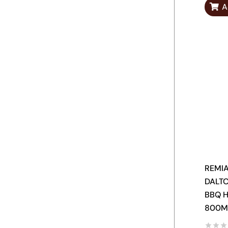
A
REMI
DALT
BBQ 
800M