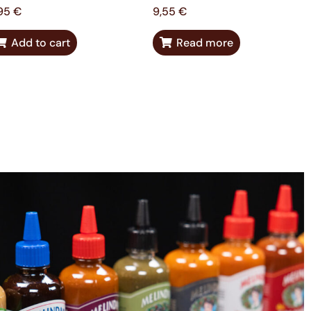
,95
€
9,55
€
Add to cart
Read more