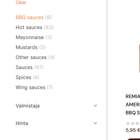
Clear
BBQ sauces
(8)
Hot sauces
(83)
Mayonnaise
(3)
Mustards
(5)
Other sauces
(4)
Sauces
(97)
Spices
(6)
Wing sauces
(1)
REMIA
AMER
Valmistaja
BBQ 
Hinta
5,95