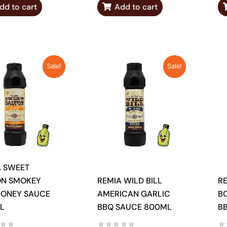
dd to cart
Add to cart
ORIGINAL
CURRENT
ORIGINAL
CURRENT
PRICE
PRICE
PRICE
PRICE
Sale!
Sale!
WAS:
IS:
WAS:
IS:
9,55 €.
1,99 €.
9,55 €.
1,99 €.
A SWEET
ON SMOKEY
REMIA WILD BILL
RE
HONEY SAUCE
AMERICAN GARLIC
BO
L
BBQ SAUCE 800ML
B