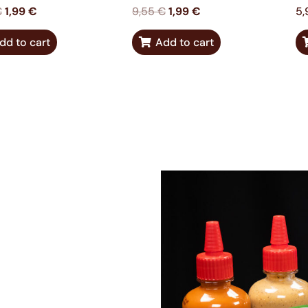
€
1,99
€
9,55
€
1,99
€
5
dd to cart
Add to cart