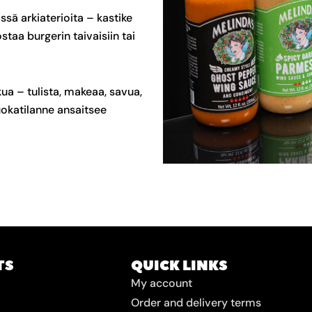
sä arkiaterioita – kastike
staa burgerin taivaisiin tai
ua – tulista, makeaa, savua,
ruokatilanne ansaitsee
TS
QUICK LINKS
My account
Order and delivery terms