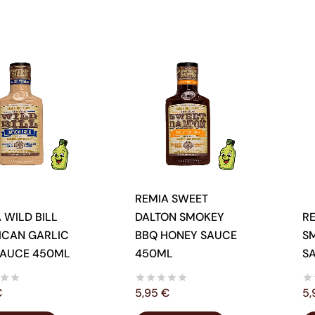
popularity
REMIA SWEET
 WILD BILL
DALTON SMOKEY
R
ICAN GARLIC
BBQ HONEY SAUCE
S
SAUCE 450ML
450ML
S
€
5,95
€
5