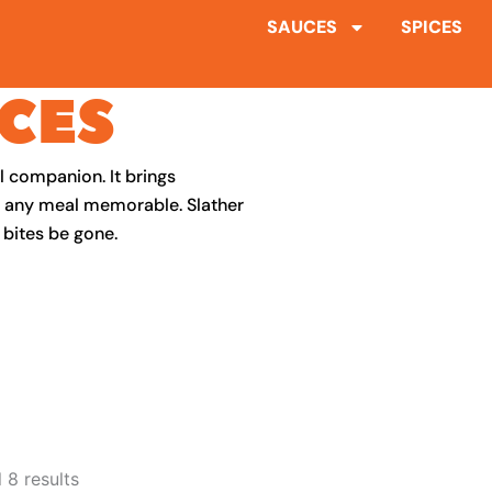
SAUCES
SPICES
CES
al companion. It brings
s any meal memorable. Slather
 bites be gone.
Sorted
 8 results
by