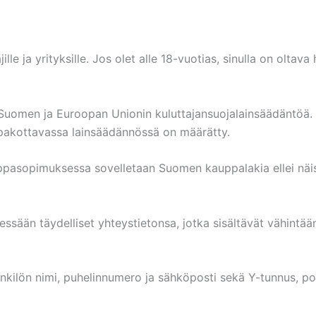
ille ja yrityksille. Jos olet alle 18-vuotias, sinulla on olta
uomen ja Euroopan Unionin kuluttajansuojalainsäädäntöä. 
tä pakottavassa lainsäädännössä on määrätty.
uppasopimuksessa sovelletaan Suomen kauppalakia ellei näi
essään täydelliset yhteystietonsa, jotka sisältävät vähintä
enkilön nimi, puhelinnumero ja sähköposti sekä Y-tunnus, po