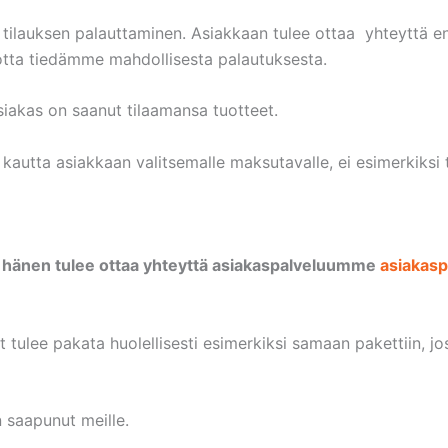
 tilauksen palauttaminen. Asiakkaan tulee ottaa yhteyttä e
tta tiedämme mahdollisesta palautuksesta.
siakas on saanut tilaamansa tuotteet.
autta asiakkaan valitsemalle maksutavalle, ei esimerkiksi ti
a, hänen tulee ottaa yhteyttä asiakaspalveluumme
asiakasp
 tulee pakata huolellisesti esimerkiksi samaan pakettiin, jos
 saapunut meille.