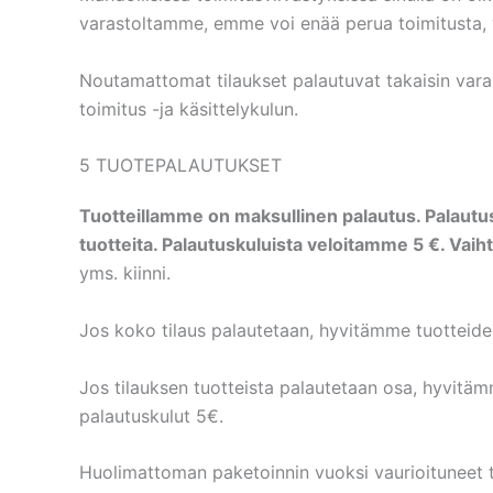
varastoltamme, emme voi enää perua toimitusta, va
Noutamattomat tilaukset palautuvat takaisin var
toimitus -ja käsittelykulun.
5 TUOTEPALAUTUKSET
Tuotteillamme on maksullinen palautus. Palautuso
tuotteita. Palautuskuluista veloitamme 5 €. Vaih
yms. kiinni.
Jos koko tilaus palautetaan, hyvitämme tuottei
Jos tilauksen tuotteista palautetaan osa, hyvi
palautuskulut 5€.
Huolimattoman paketoinnin vuoksi vaurioituneet tu