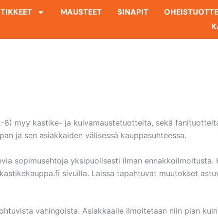
TIKKEET
MAUSTEET
SINAPIT
OHEISTUOTT
K
myy kastike- ja kuivamaustetuotteita, sekä fanituotteita kul
pan ja sen asiakkaiden välisessä kauppasuhteessa.
ia sopimusehtoja yksipuolisesti ilman ennakkoilmoitusta. K
astikekauppa.fi sivuilla. Laissa tapahtuvat muutokset astuva
htuvista vahingoista. Asiakkaalle ilmoitetaan niin pian kuin 