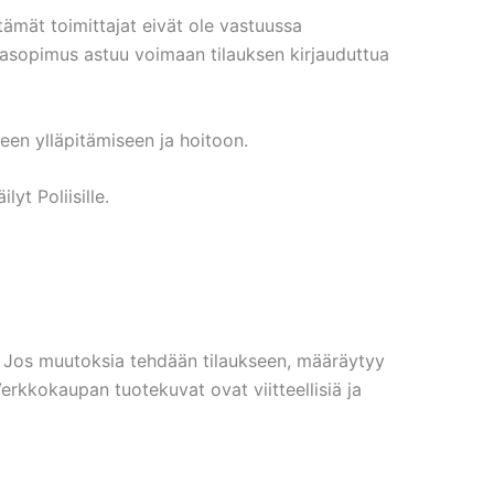
tämät toimittajat eivät ole vastuussa
pasopimus astuu voimaan tilauksen kirjauduttua
teen ylläpitämiseen ja hoitoon.
yt Poliisille.
la. Jos muutoksia tehdään tilaukseen, määräytyy
rkkokaupan tuotekuvat ovat viitteellisiä ja