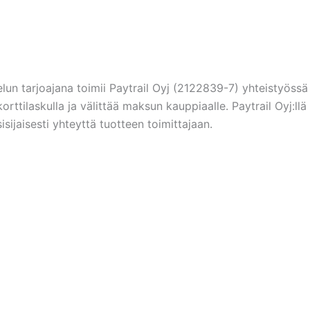
un tarjoajana toimii Paytrail Oyj (2122839-7) yhteistyössä
korttilaskulla ja välittää maksun kauppiaalle. Paytrail Oyj:l
jaisesti yhteyttä tuotteen toimittajaan.