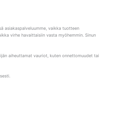
sä asiakaspalveluumme, vaikka tuotteen
vaikka virhe havaittaisiin vasta myöhemmin. Sinun
kijän aiheuttamat vauriot, kuten onnettomuudet tai
sesti.