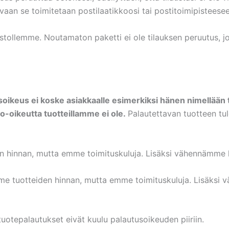
an se toimitetaan postilaatikkoosi tai postitoimipisteesee
astollemme. Noutamaton paketti ei ole tilauksen peruutus,
ikeus ei koske asiakkaalle esimerkiksi hänen nimellään ta
to-oikeutta tuotteillamme ei ole.
Palautettavan tuotteen tule
den hinnan, mutta emme toimituskuluja. Lisäksi vähennämm
tämme tuotteiden hinnan, mutta emme toimituskuluja. Lisä
otepalautukset eivät kuulu palautusoikeuden piiriin.