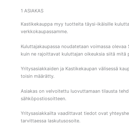
1 ASIAKAS
Kastikekauppa myy tuotteita täysi-ikäisille kuluttaj
verkkokaupassamme.
Kuluttajakaupassa noudatetaan voimassa olevaa S
kuin ne rajoittavat kuluttajan oikeuksia siitä mi
Yritysasiakkaiden ja Kastikekaupan välisessä ka
toisin määrätty.
Asiakas on velvoitettu luovuttamaan tilausta tehd
sähköpostiosoitteen.
Yritysasiakkailta vaadittavat tiedot ovat yhteysh
tarvittaessa laskutusosoite.