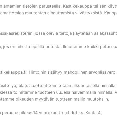
en antamien tietojen perusteella. Kastikekauppa tai sen käyt
rvaamattomien muutosten aiheuttamista viivästyksistä. Kaup
iakasrekisteriin, jossa olevia tietoja käytetään asiakassuh
os on aihetta epäillä petosta. Ilmoitamme kaikki petosepäil
tikekauppa.fi. Hintoihin sisältyy mahdollinen arvonlisävero.
ittelyä, tilatut tuotteet toimitetaan alkuperäisellä hinnal
kiessa toimitamme tuotteen uudella halvemmalla hinnalla. Ve
dätämme oikeuden myytävän tuotteen mallin muutoksiin.
an peruutusoikeus
14 vuorokautta (ehdot ks. Kohta 4.)