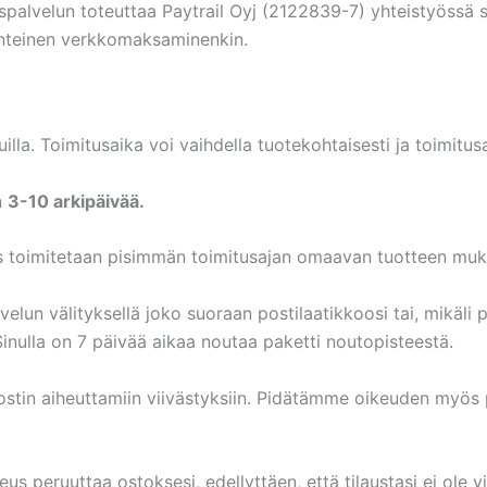
alvelun toteuttaa Paytrail Oyj (2122839-7) yhteistyössä s
rinteinen verkkomaksaminenkin.
la. Toimitusaika voi vaihdella tuotekohtaisesti ja toimitusa
n
3-10 arkipäivää.
ilaus toimitetaan pisimmän toimitusajan omaavan tuotteen mu
elun välityksellä joko suoraan postilaatikkoosi tai, mikäli 
Sinulla on 7 päivää aikaa noutaa paketti noutopisteestä.
stin aiheuttamiin viivästyksiin. Pidätämme oikeuden myös p
us peruuttaa ostoksesi, edellyttäen, että tilaustasi ei ole vi