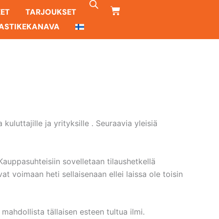
CART
EET
TARJOUKSET
ASTIKEKANAVA
uttajille ja yrityksille . Seuraavia yleisiä
auppasuhteisiin sovelletaan tilaushetkellä
t voimaan heti sellaisenaan ellei laissa ole toisin
mahdollista tällaisen esteen tultua ilmi.