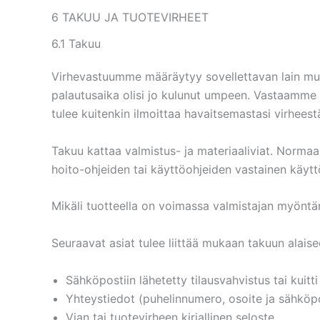
6 TAKUU JA TUOTEVIRHEET
6.1 Takuu
Virhevastuumme määräytyy sovellettavan lain muk
palautusaika olisi jo kulunut umpeen. Vastaamme k
tulee kuitenkin ilmoittaa havaitsemastasi virheest
Takuu kattaa valmistus- ja materiaaliviat. Normaa
hoito-ohjeiden tai käyttöohjeiden vastainen käyt
Mikäli tuotteella on voimassa valmistajan myönt
Seuraavat asiat tulee liittää mukaan takuun alais
Sähköpostiin lähetetty tilausvahvistus tai kuitti
Yhteystiedot (puhelinnumero, osoite ja sähköp
Vian tai tuotevirheen kirjallinen seloste