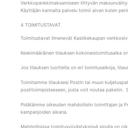
Verkkopankkimaksamiseen liittyvän maksunvälitysp
Käyttäjän kannalta palvelu toimii aivan kuten pe
4 TOIMITUSTAVAT
Toimitustavat ilmenevät Kastikekaupan verkkosivuil
Keskimääräinen tilauksen kokonaistoimitusaika o
Jos tilauksen tuotteilla on eri toimitusaikoja, t
Toimitamme tilauksesi Postin tai muun kuljetuspalv
postitoimipisteeseen, josta voit noutaa paketin. 
Pidätämme oikeuden mahdollisiin toimittajan ja Po
kampanjoiden aikana.
Mahdollisissa toimitusviivästyksissä sinulla on oike