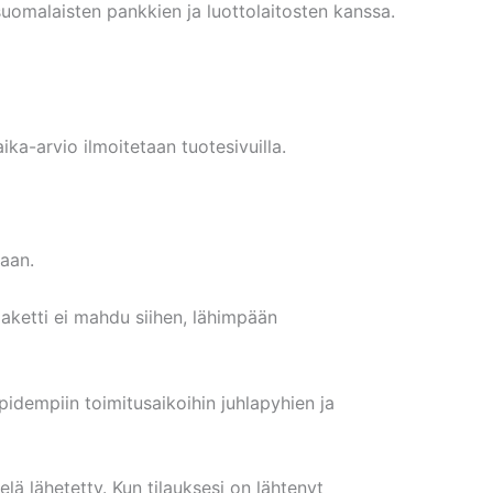
uomalaisten pankkien ja luottolaitosten kanssa.
ika-arvio ilmoitetaan tuotesivuilla.
kaan.
paketti ei mahdu siihen, lähimpään
idempiin toimitusaikoihin juhlapyhien ja
elä lähetetty. Kun tilauksesi on lähtenyt