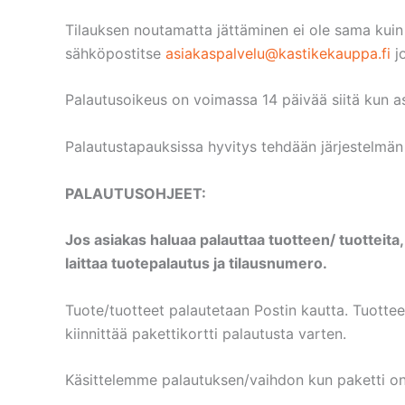
Tilauksen noutamatta jättäminen ei ole sama kuin
sähköpostitse
asiakaspalvelu@kastikekauppa.fi
jo
Palautusoikeus on voimassa 14 päivää siitä kun a
Palautustapauksissa hyvitys tehdään järjestelmän k
PALAUTUSOHJEET:
Jos asiakas haluaa palauttaa tuotteen/ tuotteit
laittaa tuotepalautus ja tilausnumero.
Tuote/tuotteet palautetaan Postin kautta. Tuotteet
kiinnittää pakettikortti palautusta varten.
Käsittelemme palautuksen/vaihdon kun paketti on