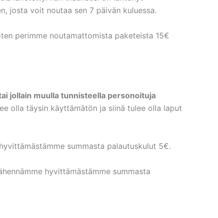
n, josta voit noutaa sen 7 päivän kuluessa.
 joten perimme noutamattomista paketeista 15€
i jollain muulla tunnisteella personoituja
e olla täysin käyttämätön ja siinä tulee olla laput
e hyvittämästämme summasta palautuskulut 5€.
ksi vähennämme hyvittämästämme summasta