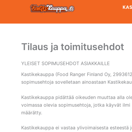
Siirry
KAS
sisältöön
Tilaus ja toimitusehdot
YLEISET SOPIMUSEHDOT ASIAKKAILLE
Kastikekauppa (Food Ranger Finland Oy, 2993612-8) 
sopimusehtoja sovelletaan ainoastaan Kastikekau
Kastikekauppa pidättää oikeuden muuttaa alla olev
voimassa olevia sopimusehtoja, jotka käyvät ilmi k
määrätty.
Kastikekauppa ei vastaa ylivoimaisesta esteestä jo