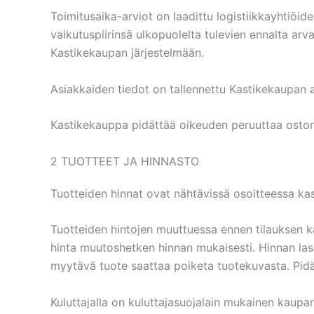
Toimitusaika-arviot on laadittu logistiikkayhtiöid
vaikutuspiirinsä ulkopuolelta tulevien ennalta a
Kastikekaupan järjestelmään.
Asiakkaiden tiedot on tallennettu Kastikekaupan as
Kastikekauppa pidättää oikeuden peruuttaa oston, j
2 TUOTTEET JA HINNASTO
Tuotteiden hinnat ovat nähtävissä osoitteessa kas
Tuotteiden hintojen muuttuessa ennen tilauksen käs
hinta muutoshetken hinnan mukaisesti. Hinnan las
myytävä tuote saattaa poiketa tuotekuvasta. Pi
Kuluttajalla on kuluttajasuojalain mukainen kaup