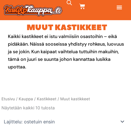
Siirry
CART
sisältöön
MUUT KASTIKKEET
Kaikki kastikkeet ei istu valmiisiin osastoihin – eikä
pidäkään. Näissä sooseissa yhdistyy rohkeus, luovuus
ja se jokin. Kun kaipaat vaihtelua tuttuihin makuihin,
tämä on juuri se suunta johon kannattaa lusikka
upottaa.
Etusivu
/
Kauppa
/
Kastikkeet
/ Muut kastikkeet
Suosituimmat
Näytetään kaikki 10 tulosta
ensin