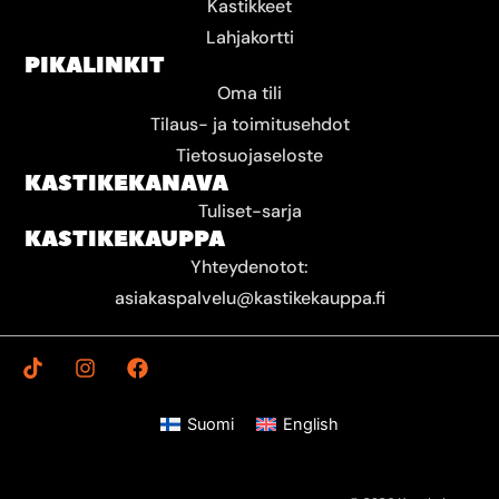
Kastikkeet
Lahjakortti
PIKALINKIT
Oma tili
Tilaus- ja toimitusehdot
Tietosuojaseloste
KASTIKEKANAVA
Tuliset-sarja
KASTIKEKAUPPA
Yhteydenotot:
asiakaspalvelu@kastikekauppa.fi
T
I
F
i
n
a
k
s
c
t
t
e
Suomi
English
o
a
b
k
g
o
r
o