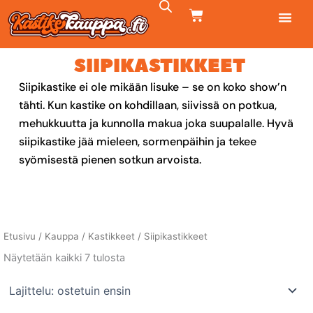
Siirry
CART
sisältöön
SIIPIKASTIKKEET
Siipikastike ei ole mikään lisuke – se on koko show’n
tähti. Kun kastike on kohdillaan, siivissä on potkua,
mehukkuutta ja kunnolla makua joka suupalalle. Hyvä
siipikastike jää mieleen, sormenpäihin ja tekee
syömisestä pienen sotkun arvoista.
Etusivu
/
Kauppa
/
Kastikkeet
/ Siipikastikkeet
Suosituimmat
Näytetään kaikki 7 tulosta
ensin