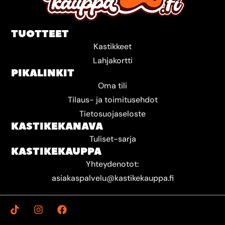
TUOTTEET
Kastikkeet
Lahjakortti
PIKALINKIT
Oma tili
Tilaus- ja toimitusehdot
Tietosuojaseloste
KASTIKEKANAVA
Tuliset-sarja
KASTIKEKAUPPA
Yhteydenotot:
asiakaspalvelu@kastikekauppa.fi
T
I
F
i
n
a
k
s
c