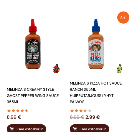
ALKUPERÄINEN
NYKYINEN
Ale!
HINTA
HINTA
OLI:
ON:
8,99 €.
2,99 €.
MELINDA’S PIZZA HOT SAUCE
MELINDA’S CREAMY STYLE
RANCH 355ML
GHOST PEPPER WING SAUCE
HUIPPUTARJOUS! LYHYT
355ML
PÄIVÄYS
8,99
€
8,99
€
2,99
€
Lisää ostoskoriin
Lisää ostoskoriin