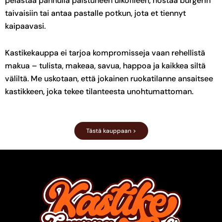
pelastaa pannulla paistuneen ulkofileen, nostaa burgerin
taivaisiin tai antaa pastalle potkun, jota et tiennyt
kaipaavasi.
Kastikekauppa ei tarjoa kompromisseja vaan rehellistä
makua – tulista, makeaa, savua, happoa ja kaikkea siltä
väliltä. Me uskotaan, että jokainen ruokatilanne ansaitsee
kastikkeen, joka tekee tilanteesta unohtumattoman.
Tästä kauppaan >