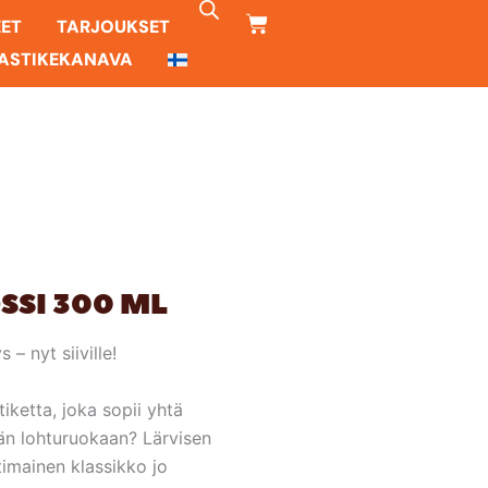
CART
EET
TARJOUKSET
ASTIKEKANAVA
SSI 300 ML
 nyt siiville!
tiketta, joka sopii yhtä
ivän lohturuokaan? Lärvisen
timainen klassikko jo