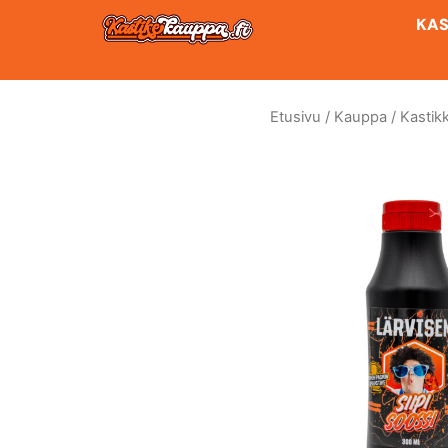
Siirry
KAS
sisältöön
Etusivu
/
Kauppa
/
Kastik