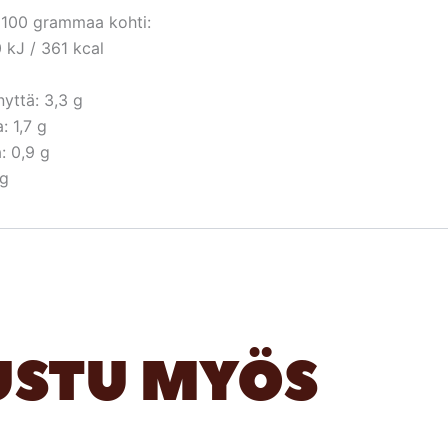
ö 100 grammaa kohti:
 kJ / 361 kcal
nyttä: 3,3 g
: 1,7 g
: 0,9 g
 g
USTU MYÖS