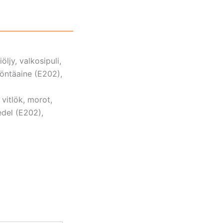
öljy, valkosipuli,
löntäaine (E202),
 vitlök, morot,
edel (E202),