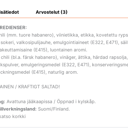
isätiedot
Arvostelut (3)
REDIENSER:
hili (mm. tuore habanero), viinietikka, etikka, kovetettu rypsi
sokeri, valkosipulijauhe, emulgointiaineet (E322, E471), säi
akeuttamisaine (E415), luontainen aromi.
 chili (bl.a. färsk habanero), vinäger, ättika, härdad rapsolja,
tlökspulver, emulgeringsmedel (E322, E471), konserveringsm
jockningsmedel (E415), naturlig arom.
INEN / KRAFTIGT SALTAD!
ng:
Avattuna jääkaapissa / Öppnad i kylskåp.
llverkningsland:
Suomi/Finland.
atso korkki