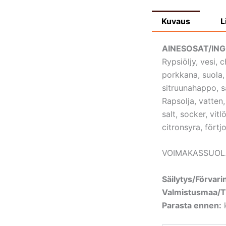
Kuvaus
L
AINESOSAT/ING
Rypsiöljy, vesi, c
porkkana, suola, 
sitruunahappo, s
Rapsolja, vatten,
salt, socker, vi
citronsyra, fört
VOIMAKASSUOLA
Säilytys/Förvari
Valmistusmaa/Ti
Parasta ennen:
k