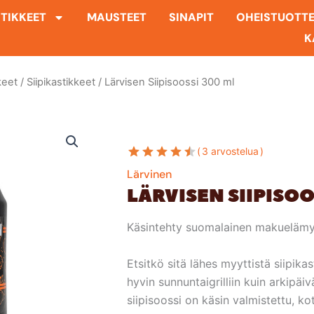
TIKKEET
MAUSTEET
SINAPIT
OHEISTUOTT
K
keet
/
Siipikastikkeet
/ Lärvisen Siipisoossi 300 ml
3 arvostelua
Lärvinen
LÄRVISEN SIIPISOO
Käsintehty suomalainen makuelämys –
Etsitkö sitä lähes myyttistä siipikas
hyvin sunnuntaigrilliin kuin arkipä
siipisoossi on käsin valmistettu, ko