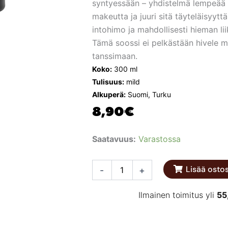
syntyessään – yhdistelmä lempeää t
makeutta ja juuri sitä täyteläisyytt
intohimo ja mahdollisesti hieman li
Tämä soossi ei pelkästään hivele m
tanssimaan.
Koko:
300 ml
Tulisuus:
mild
Alkuperä:
Suomi, Turku
8,90
€
Lärvisen
Saatavuus:
Varastossa
Siipisoossi
300
ml
Lisää ostos
-
+
määrä
Ilmainen toimitus yli
55