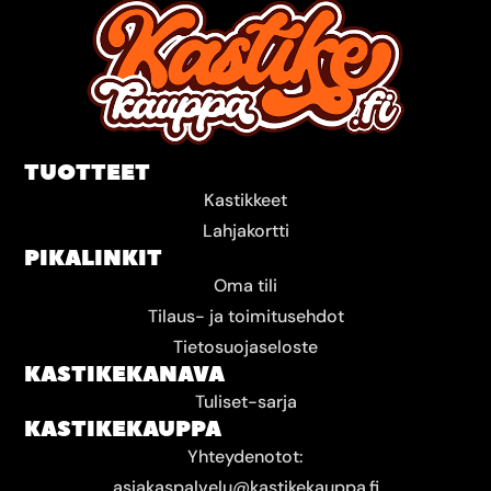
TUOTTEET
Kastikkeet
Lahjakortti
PIKALINKIT
Oma tili
Tilaus- ja toimitusehdot
Tietosuojaseloste
KASTIKEKANAVA
Tuliset-sarja
KASTIKEKAUPPA
Yhteydenotot:
asiakaspalvelu@kastikekauppa.fi