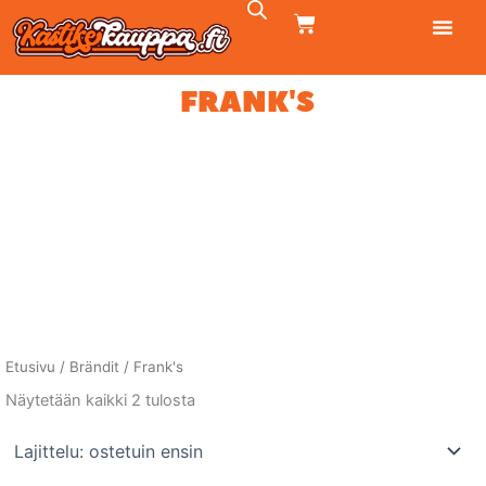
Siirry
CART
sisältöön
FRANK'S
Etusivu
/ Brändit / Frank's
Suosituimmat
Näytetään kaikki 2 tulosta
ensin