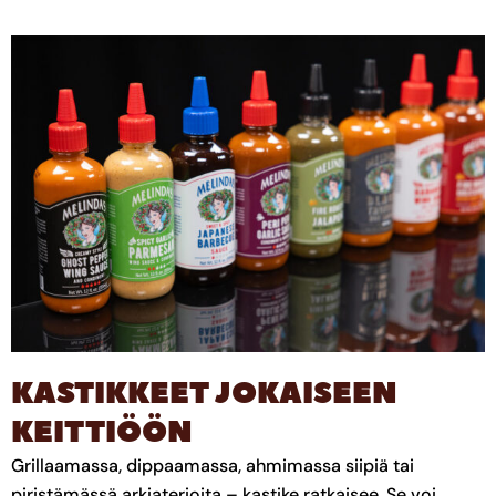
KASTIKKEET JOKAISEEN
KEITTIÖÖN
Grillaamassa, dippaamassa, ahmimassa siipiä tai
piristämässä arkiaterioita – kastike ratkaisee. Se voi