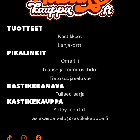
TUOTTEET
Kastikkeet
Lahjakortti
PIKALINKIT
Oma tili
Tilaus- ja toimitusehdot
Tietosuojaseloste
KASTIKEKANAVA
Tuliset-sarja
KASTIKEKAUPPA
Yhteydenotot:
asiakaspalvelu@kastikekauppa.fi
T
I
F