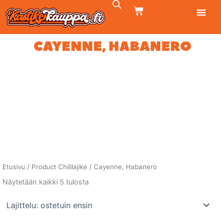
Siirry
CART
sisältöön
CAYENNE, HABANERO
Etusivu
/ Product Chililajike / Cayenne, Habanero
Suosituimmat
Näytetään kaikki 5 tulosta
ensin