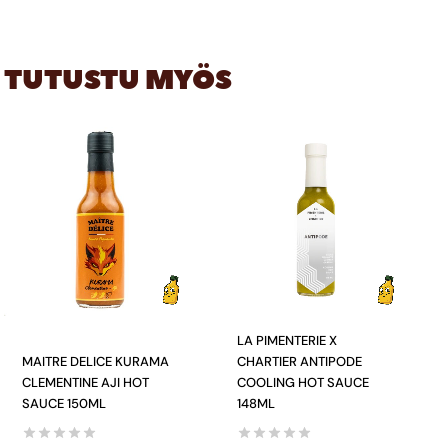
TUTUSTU MYÖS
LA PIMENTERIE X
MAITRE DELICE KURAMA
CHARTIER ANTIPODE
CLEMENTINE AJI HOT
COOLING HOT SAUCE
SAUCE 150ML
148ML