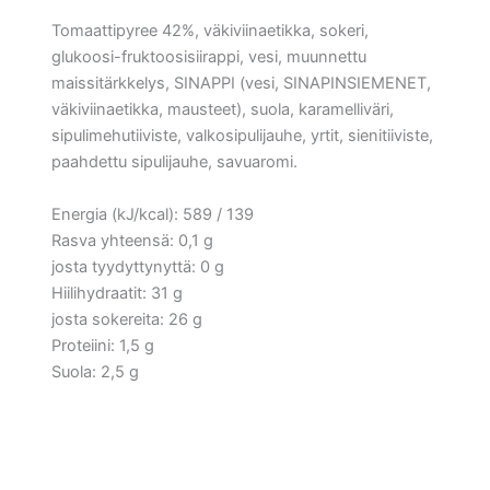
Tomaattipyree 42%, väkiviinaetikka, sokeri,
glukoosi-fruktoosisiirappi, vesi, muunnettu
maissitärkkelys, SINAPPI (vesi, SINAPINSIEMENET,
väkiviinaetikka, mausteet), suola, karamelliväri,
sipulimehutiiviste, valkosipulijauhe, yrtit, sienitiiviste,
paahdettu sipulijauhe, savuaromi.
Energia (kJ/kcal): 589 / 139
Rasva yhteensä: 0,1 g
josta tyydyttynyttä: 0 g
Hiilihydraatit: 31 g
josta sokereita: 26 g
Proteiini: 1,5 g
Suola: 2,5 g