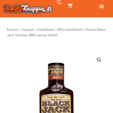
Siirry
CART
sisältöön
Etusivu
/
Kauppa
/
Kastikkeet
/
BBQ-kastikkeet
/ Remia Black
Jack Smokey BBQ sauce 450ml