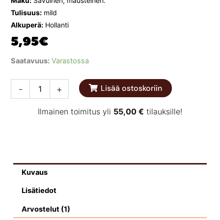
Maku:
Savuinen, mausteinen.
Tulisuus:
mild
Alkuperä:
Hollanti
5,95
€
Remia
Saatavuus:
Varastossa
Black
Jack
Lisää ostoskoriin
-
+
Smokey
BBQ
sauce
Ilmainen toimitus yli
55,00
€
tilauksille!
450ml
määrä
Kuvaus
Lisätiedot
Arvostelut (1)