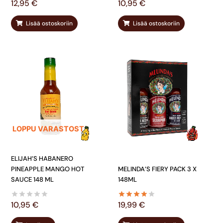
12,95
€
10,95
€
Lisää ostoskoriin
Lisää ostoskoriin
LOPPU VARASTOSTA
ELIJAH’S HABANERO
PINEAPPLE MANGO HOT
MELINDA’S FIERY PACK 3 X
SAUCE 148 ML
148ML
10,95
€
19,99
€