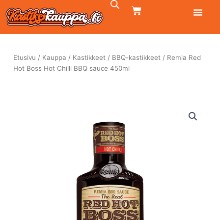
Siirry
CART
sisältöön
Etusivu
/
Kauppa
/
Kastikkeet
/
BBQ-kastikkeet
/ Remia Red
Hot Boss Hot Chilli BBQ sauce 450ml