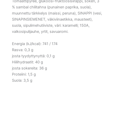
Tomaattipyree, glukoosi-fruktoosisiirappi, sokeri, 3
% sambal chilitahna (punainen paprika, suola),
muunnettu tärkkelys (maissi, peruna), SINAPPI (vesi,
SINAPINSIEMENET, väkiviinaetikka, mausteet),
suola, sipulimehutiiviste, väri: karamelli; 150A,
valkosipulijauhe, yrtit, savuaromi.
Energia (kJ/kcal): 741 / 174
Rasva: 0,3 g
josta tyydyttynyttä: 0,1 g
Hiilihydraatit: 40 g
josta sokereita: 36 g
Proteiini: 1,5 g
Suola: 3,5 g