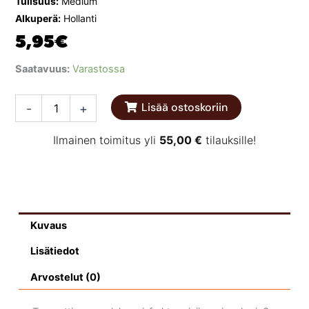
Tulisuus:
Medium
Alkuperä:
Hollanti
5,95
€
Remia
Saatavuus:
Varastossa
Red
Hot
Lisää ostoskoriin
-
+
Boss
Hot
Chilli
Ilmainen toimitus yli
55,00
€
tilauksille!
BBQ
sauce
450ml
määrä
Kuvaus
Lisätiedot
Arvostelut (0)