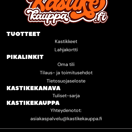
TUOTTEET
Kastikkeet
Lahjakortti
PIKALINKIT
Oma tili
Tilaus- ja toimitusehdot
Tietosuojaseloste
KASTIKEKANAVA
Tuliset-sarja
KASTIKEKAUPPA
Yhteydenotot:
asiakaspalvelu@kastikekauppa.fi