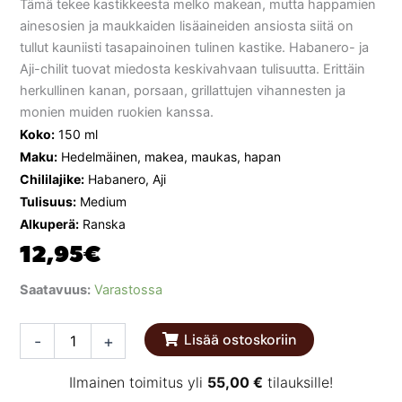
Tämä tekee kastikkeesta melko makean, mutta happamien
ainesosien ja maukkaiden lisäaineiden ansiosta siitä on
tullut kauniisti tasapainoinen tulinen kastike. Habanero- ja
Aji-chilit tuovat miedosta keskivahvaan tulisuutta. Erittäin
herkullinen kanan, porsaan, grillattujen vihannesten ja
monien muiden ruokien kanssa.
Koko:
150 ml
Maku:
Hedelmäinen, makea, maukas, hapan
Chililajike:
Habanero, Aji
Tulisuus:
Medium
Alkuperä:
Ranska
12,95
€
Maitre
Saatavuus:
Varastossa
Delice
Kurama
Lisää ostoskoriin
-
+
Clementine
Aji
Hot
Ilmainen toimitus yli
55,00
€
tilauksille!
Sauce