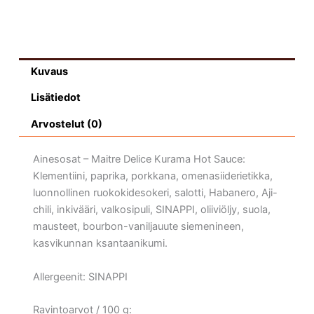
150ml
määrä
Kuvaus
Lisätiedot
Arvostelut (0)
Ainesosat – Maitre Delice Kurama Hot Sauce:
Klementiini, paprika, porkkana, omenasiiderietikka,
luonnollinen ruokokidesokeri, salotti, Habanero, Aji-
chili, inkivääri, valkosipuli, SINAPPI, oliiviöljy, suola,
mausteet, bourbon-vaniljauute siemenineen,
kasvikunnan ksantaanikumi.
Allergeenit: SINAPPI
Ravintoarvot / 100 g: