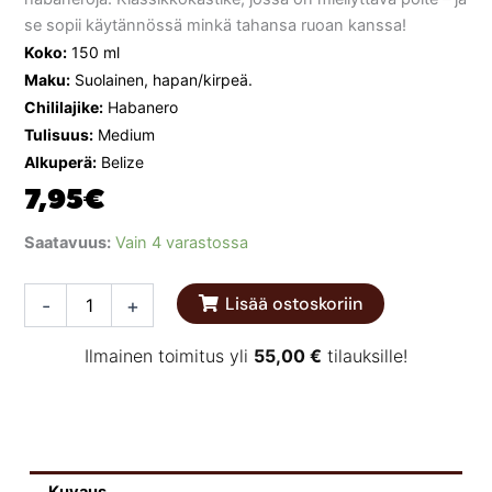
se sopii käytännössä minkä tahansa ruoan kanssa!
Koko:
150 ml
Maku:
Suolainen, hapan/kirpeä.
Chililajike:
Habanero
Tulisuus:
Medium
Alkuperä:
Belize
7,95
€
Marie
Saatavuus:
Vain 4 varastossa
Sharp’s
Hot
Lisää ostoskoriin
-
+
Habanero
Pepper
Sauce
Ilmainen toimitus yli
55,00
€
tilauksille!
150
ml
määrä
Kuvaus