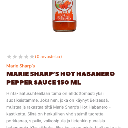
0 arvostelua
Marie Sharp’s
MARIE SHARP’S HOT HABANERO
PEPPER SAUCE 150 ML
Hinta-laatusuhteeltaan tämä on ehdottomasti yksi
suosikeistamme. Jokainen, joka on käynyt Belizessä,
muistaa ja rakastaa tätä Marie Sharp’s Hot Habanero -
kastiketta. Siinä on herkullinen yhdistelmä tuoretta
porkkanaa, sipulia, valkosipulia ja tietenkin punaisia
habaneroja. Klassikkokastike, jossa on miellyttävä polte – ja