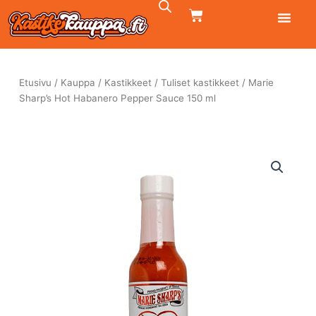
Siirry
CART
sisältöön
Etusivu
/
Kauppa
/
Kastikkeet
/
Tuliset kastikkeet
/ Marie
Sharp’s Hot Habanero Pepper Sauce 150 ml