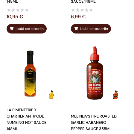
148ML
SAUCE 148ML
10,95
€
6,99
€
Lisää ostoskoriin
Lisää ostoskoriin
LA PIMENTERIE X
CHARTIER ANTIPODE
MELINDA’S FIRE ROASTED
NUMBING HOT SAUCE
GARLIC HABANERO
148ML
PEPPER SAUCE 355ML