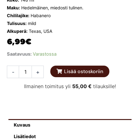
Maku:
Hedelmäinen, miedosti tulinen.
Chililajike:
Habanero
Tulisuus:
mild
Alkuperä:
Texas, USA
6,99
€
Melinda’s
Saatavuus:
Varastossa
Original
Hot
Lisää ostoskoriin
-
+
Sauce
148
ml
Ilmainen toimitus yli
55,00
€
tilauksille!
määrä
Kuvaus
Lisätiedot