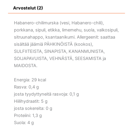
Arvostelut (2)
Habanero-chilimurska (vesi, Habanero-chili),
porkkana, sipuli, etikka, limemehu, suola, valkosipuli,
sitruunahappo, ksantaanikumi. Allergeenit: saattaa
sisältää jäämiä PÄHKINÖISTÄ (kookos),
SULFIITEISTA, SINAPISTA, KANANMUNISTA,
SOIJAPAVUISTA, VEHNÄSTÄ, SEESAMISTA ja
MAIDOSTA.
Energia: 29 kcal
Rasva: 0,4 g
josta tyydyttyneitä rasvoja: 0,1 g
Hiilihydraatit: 5 g
josta sokereita: 0 g
Proteiini: 1,3 g
Suola: 4 g