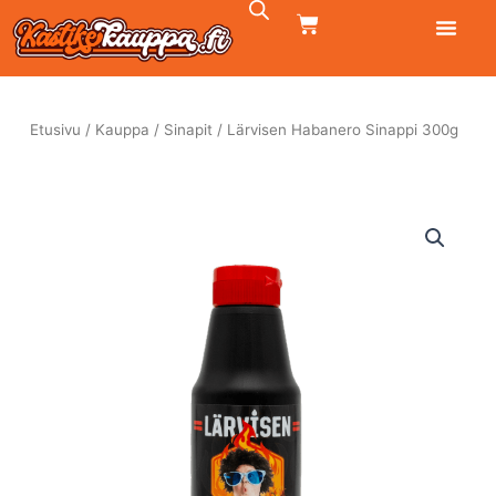
Siirry
CART
sisältöön
Etusivu
/
Kauppa
/
Sinapit
/ Lärvisen Habanero Sinappi 300g