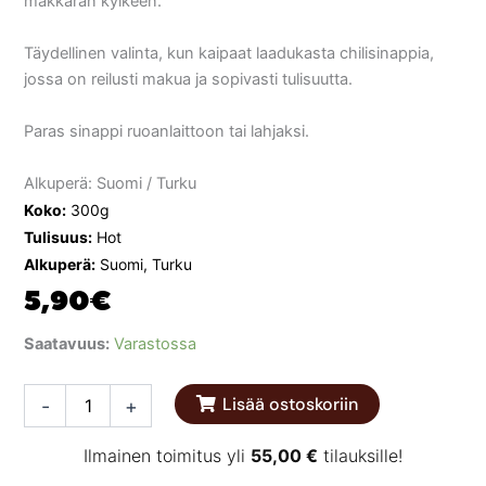
makkaran kylkeen.
Täydellinen valinta, kun kaipaat laadukasta chilisinappia,
jossa on reilusti makua ja sopivasti tulisuutta.
Paras sinappi ruoanlaittoon tai lahjaksi.
Alkuperä: Suomi / Turku
Koko:
300g
Tulisuus:
Hot
Alkuperä:
Suomi, Turku
5,90
€
Lärvisen
Saatavuus:
Varastossa
Habanero
Sinappi
Lisää ostoskoriin
-
+
300g
määrä
Ilmainen toimitus yli
55,00
€
tilauksille!