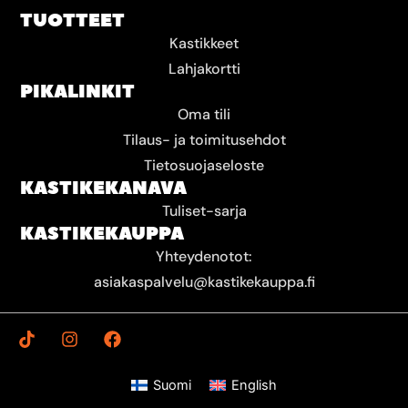
TUOTTEET
Kastikkeet
Lahjakortti
PIKALINKIT
Oma tili
Tilaus- ja toimitusehdot
Tietosuojaseloste
KASTIKEKANAVA
Tuliset-sarja
KASTIKEKAUPPA
Yhteydenotot:
asiakaspalvelu@kastikekauppa.fi
T
I
F
i
n
a
k
s
c
t
t
e
Suomi
English
o
a
b