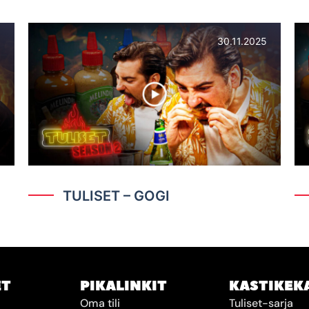
5
30.11.2025
TULISET – GOGI
ET
PIKALINKIT
KASTIKEK
Oma tili
Tuliset-sarja