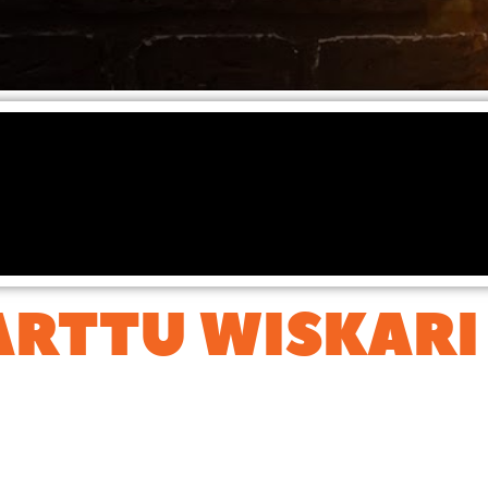
 ARTTU WISKARI
taa TULISET-penkkiin syömään SIIPIÄ. Vannoutuneeksi kastike
a.