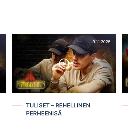
usta tuli artisti, tv-tähti ja tähtivalmentaja!
5
9.11.2025
TULISET – REHELLINEN
PERHEENISÄ