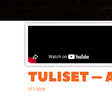
TULISET –
27.7.2025
Suomen seksikkäin mies, Arttu Wiskari istah
pitävänsä jopa ”kivuliaan” tulisista kastikkeist