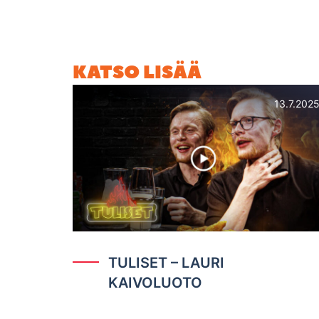
Artusta piti tulla rockbändin basisti, mutta Art
KATSO LISÄÄ
13.7.202
TULISET – LAURI
KAIVOLUOTO