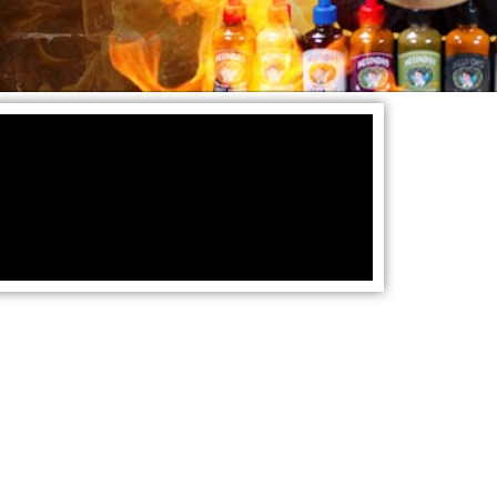
mieheksi tunnustautuva Arttu kertoo