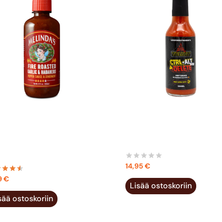
INDA’S FIRE ROASTED
CTRL+ALT+DELETE HOT
RLIC HABANERO PEPPER
SAUCE 150ML
UCE 355ML
14,95
€
9
€
Lisää ostoskoriin
sää ostoskoriin