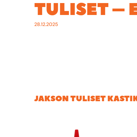
TULISET –
28.12.2025
Tällä viikolla TULISET-piinapenkkiin istahta
isä, Esko ”Eno-Esko” Seppänen.
Eskon tulisuusgame kestää omien sanojen mukaa
JAKSON TULISET KASTI