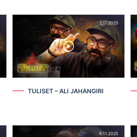
5
2.11.2025
TULISET – ALI JAHANGIRI
5
9.11.2025