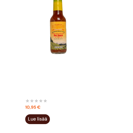
ELIJAH’S HABANERO
PINEAPPLE MANGO HOT
SAUCE 148 ML
10,95
€
Lue lisää