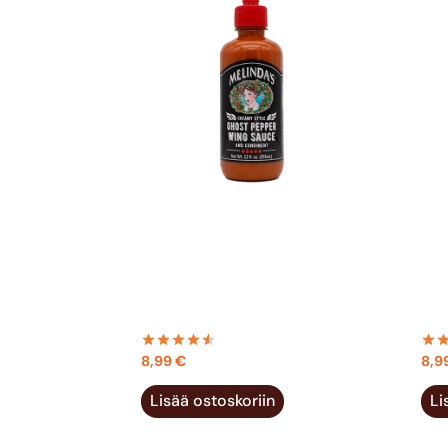
MELINDA’S CREAMY STYLE
MEL
GHOST PEPPER WING SAUCE
GA
355ML
SA
8,99
€
8,9
Lisää ostoskoriin
Li