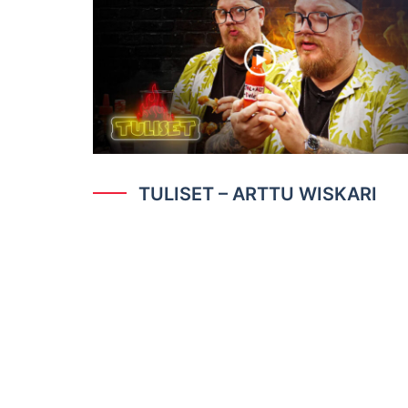
TULISET – ARTTU WISKARI
TUOTTE
Kastikkeet
Lahjakortti