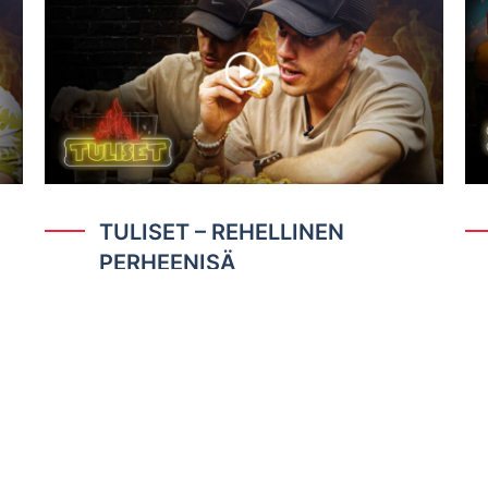
TULISET – REHELLINEN
PERHEENISÄ
ET
PIKALINKIT
KASTIKEK
Oma tili
Tuliset-sarja
Tilaus- ja toimitusehdot