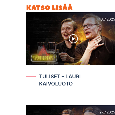
KATSO LISÄÄ
13.7.202
TULISET – LAURI
KAIVOLUOTO
27.7.202