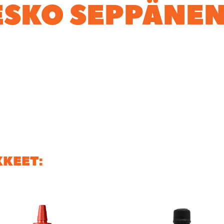
 ESKO SEPPÄNE
a Suomipodcastien grand old man, vähintään viisinkertainen S
n Siippareiden XX-hot kastikkeen ilman soittoa äidille, jote
KKEET: