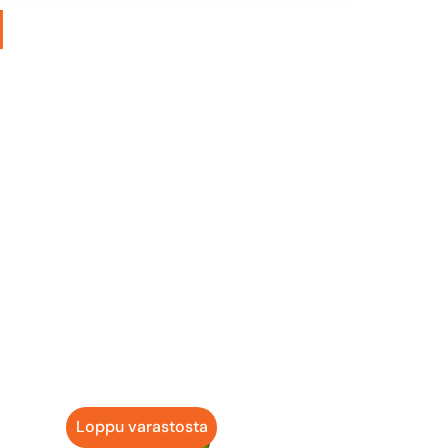
N
uomen paras podcast-voittaja, Urheilucastin
n täysin noviisista ei ole kyse!
Loppu varastosta