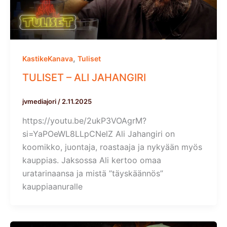
,
KastikeKanava
Tuliset
TULISET – ALI JAHANGIRI
jvmediajori
/
2.11.2025
https://youtu.be/2ukP3VOAgrM?
si=YaPOeWL8LLpCNelZ Ali Jahangiri on
koomikko, juontaja, roastaaja ja nykyään myös
kauppias. Jaksossa Ali kertoo omaa
uratarinaansa ja mistä ”täyskäännös”
kauppiaanuralle