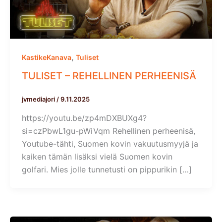
,
KastikeKanava
Tuliset
TULISET – REHELLINEN PERHEENISÄ
jvmediajori
/
9.11.2025
https://youtu.be/zp4mDXBUXg4?
si=czPbwL1gu-pWiVqm Rehellinen perheenisä,
Youtube-tähti, Suomen kovin vakuutusmyyjä ja
kaiken tämän lisäksi vielä Suomen kovin
golfari. Mies jolle tunnetusti on pippurikin […]