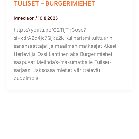
TULISET – BURGERIMIEHET
jvmediajori
/
10.8.2025
https://youtu.be/O2TijThGosc?
si=xdrA2d4jc7Qjkz2k Kulinarismikulttuurin
sanansaattajat ja maailman matkaajat Akseli
Herlevi ja Ossi Lahtinen aka Burgerimiehet
saapuvat Melinda’s-makumatkalle Tuliset-
sarjaan. Jaksossa miehet värittelevät
oudoimpia