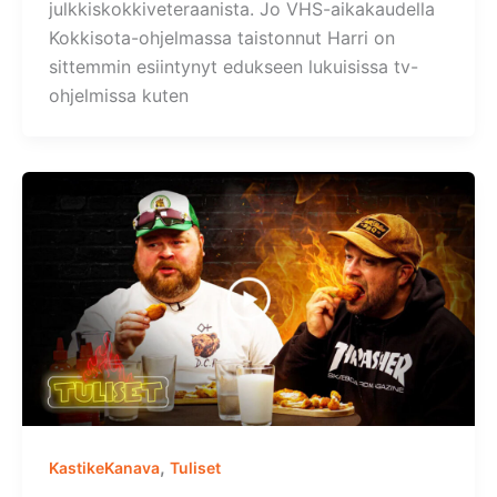
julkkiskokkiveteraanista. Jo VHS-aikakaudella
Kokkisota-ohjelmassa taistonnut Harri on
sittemmin esiintynyt edukseen lukuisissa tv-
ohjelmissa kuten
,
KastikeKanava
Tuliset