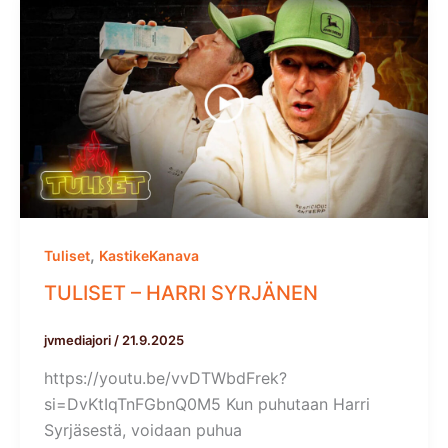
,
Tuliset
KastikeKanava
TULISET – HARRI SYRJÄNEN
jvmediajori
/
21.9.2025
https://youtu.be/vvDTWbdFrek?
si=DvKtIqTnFGbnQ0M5 Kun puhutaan Harri
Syrjäsestä, voidaan puhua