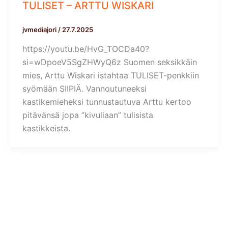
TULISET – ARTTU WISKARI
jvmediajori
/
27.7.2025
https://youtu.be/HvG_TOCDa40?
si=wDpoeV5SgZHWyQ6z Suomen seksikkäin
mies, Arttu Wiskari istahtaa TULISET-penkkiin
syömään SIIPIÄ. Vannoutuneeksi
kastikemieheksi tunnustautuva Arttu kertoo
pitävänsä jopa ”kivuliaan” tulisista
kastikkeista.