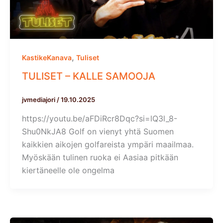
,
KastikeKanava
Tuliset
TULISET – KALLE SAMOOJA
jvmediajori
/
19.10.2025
https://youtu.be/aFDiRcr8Dqc?si=lQ3l_8-
Shu0NkJA8 Golf on vienyt yhtä Suomen
kaikkien aikojen golfareista ympäri maailmaa.
Myöskään tulinen ruoka ei Aasiaa pitkään
kiertäneelle ole ongelma