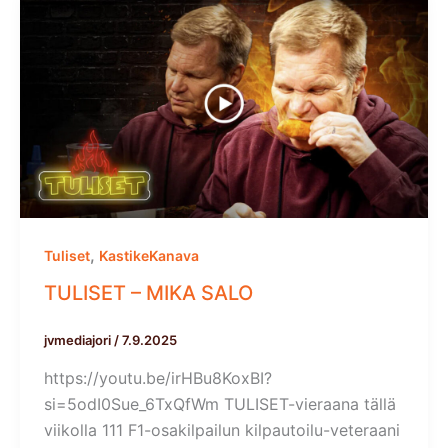
,
Tuliset
KastikeKanava
TULISET – MIKA SALO
jvmediajori
/
7.9.2025
https://youtu.be/irHBu8KoxBI?
si=5odI0Sue_6TxQfWm TULISET-vieraana tällä
viikolla 111 F1-osakilpailun kilpautoilu-veteraani