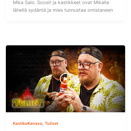
Mika Salo. Soosit ja kastikkeet ovat Mikalla
lähellä sydäntä ja mies tunnustaa omistaneen
,
KastikeKanava
Tuliset