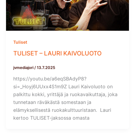
Tuliset
TULISET – LAURI KAIVOLUOTO
jvmediajori
/
13.7.2025
https://youtu.be/a6eqSBAdyP8?
si=_Hoyj6UUxx4S1m9Z Lauri Kaivoluoto on
palkittu kokki, yrittäjä ja ruokavaikuttaja, joka
tunnetaan räväkästä somestaan ja
elämyksellisestä ruokakulttuuristaan. Lauri
kertoo TULISET-jaksossa omasta