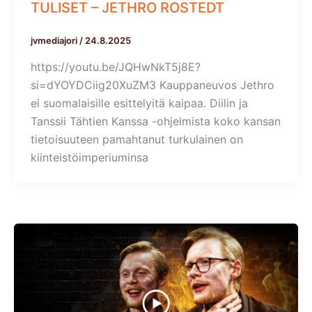
TULISET – JETHRO ROSTEDT
jvmediajori
/
24.8.2025
https://youtu.be/JQHwNkT5j8E?
si=dYOYDCiig20XuZM3 Kauppaneuvos Jethro
ei suomalaisille esittelyitä kaipaa. Diilin ja
Tanssii Tähtien Kanssa -ohjelmista koko kansan
tietoisuuteen pamahtanut turkulainen on
kiinteistöimperiuminsa