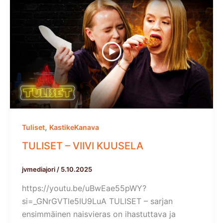
,
Tuliset
KastikeKanava
TULISET – VIIVI KUUSELA
jvmediajori
/
5.10.2025
https://youtu.be/uBwEae55pWY?
si=_GNrGVTle5IU9LuA TULISET – sarjan
ensimmäinen naisvieras on ihastuttava ja