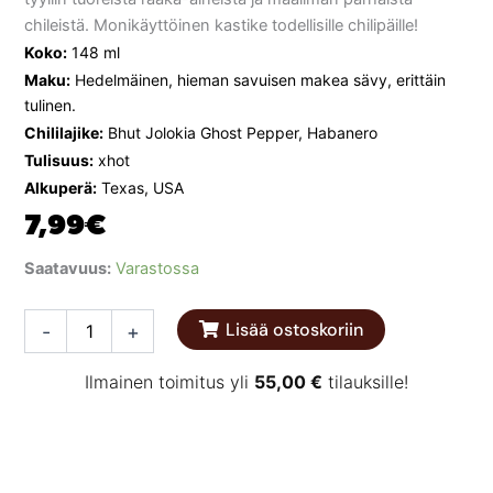
chileistä. Monikäyttöinen kastike todellisille chilipäille!
Koko:
148 ml
Maku:
Hedelmäinen, hieman savuisen makea sävy, erittäin
tulinen.
Chililajike:
Bhut Jolokia Ghost Pepper, Habanero
Tulisuus:
xhot
Alkuperä:
Texas, USA
7,99
€
Melinda's
Saatavuus:
Varastossa
Ghost
Pepper
Lisää ostoskoriin
-
+
Hot
Sauce
148
Ilmainen toimitus yli
55,00
€
tilauksille!
ml
määrä