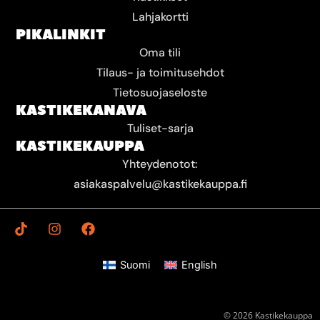
Lahjakortti
PIKALINKIT
Oma tili
Tilaus- ja toimitusehdot
Tietosuojaseloste
KASTIKEKANAVA
Tuliset-sarja
KASTIKEKAUPPA
Yhteydenotot:
asiakaspalvelu@kastikekauppa.fi
T
I
F
i
n
a
k
s
c
t
t
e
Suomi
English
o
a
b
k
g
o
r
o
a
k
© 2026 Kastikekauppa