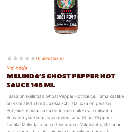
0 arvostelua
Melinda’s
MELINDA’S GHOST PEPPER HOT
SAUCE 148 ML
Tässä on Melinda’s Ghost Pepper Hot Sauce. Tämä kastike
on valmistettu Bhut Jolokia -chilistä, joka on peräisin
Pohjois-Intiasta. Ja se on tulinen chili – noin miljoona
Scovillen yksikköä. Joten myös tämä Ghost Pepper -
kastike Melindalta on erittäin tulinen. Valmistettu Melindan
tyyliin tuoreista raaka-aineista ja maailman parhaista