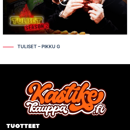
TULISET – PIKKU G
TUOTTEET