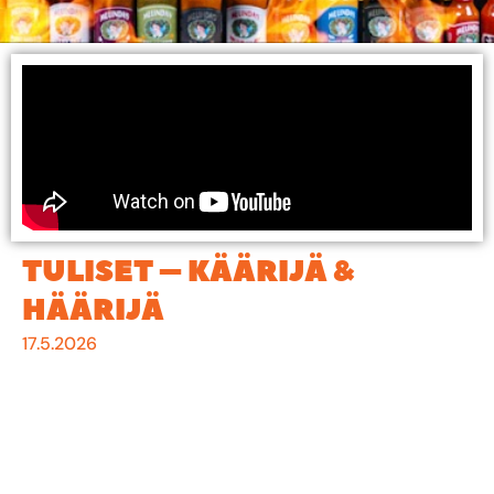
TULISET – KÄÄRIJÄ &
HÄÄRIJÄ
17.5.2026
Käärijä nousi koko kansan Käärijäksi vuonna 2023
Euroviisuissa Cha Cha Cha-kappaleella ja jokainen
Käärijä tarvitsee rinnalleen heilumaan Häärijän.
Pottatukat pitävät molemmat maukkaista kastikkeista