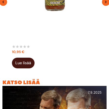
ELIJAH’S HABANERO PINEAPPLE MANGO HOT
SAUCE 148 ML
10,95
€
Lue lisää
KATSO LISÄÄ
7.9.2025