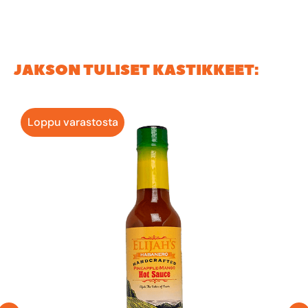
joten Tuliset-haaste otetaan ilolla vastaan.
JAKSON TULISET KASTIKKEET:
Loppu varastosta