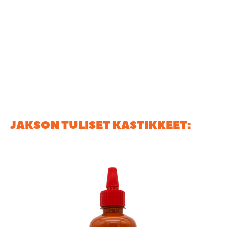
kamppailukärpäsen puraistua jäi kaikki muu. Mies on
rakentanut vahvan EILEIKI-brändin ja on vahvasti
matkalla kohti vapaa-ottelun kirkkaimpia valoja.
Varsinaiseksi kastikekikkailijaksi Theo ei itseään
tituleeraa, mutta vastaa TULISET-haasteeseen kuin
mies!
JAKSON TULISET KASTIKKEET: