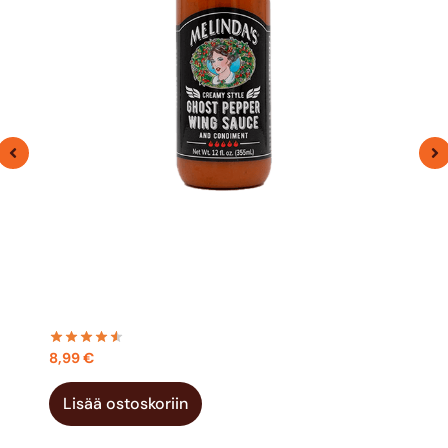
MELINDA’S CREAMY STYLE GHOST PEPPER
WING SAUCE 355ML
8,99
€
Lisää ostoskoriin