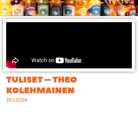
TULISET – THEO
KOLEHMAINEN
25.1.2026
Theo ”Eileiki” Kolehmainen on Suomen suurimpia ja
tunnetuimpia vapaa-ottelulupauksista. Mieheltä
löytyy taustaa myös jääkiekosta, mutta