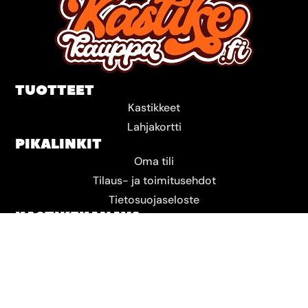
TUOTTEET
Kastikkeet
Lahjakortti
PIKALINKIT
Oma tili
Tilaus- ja toimitusehdot
Tietosuojaseloste
KASTIKEKANAVA
Tuliset-sarja
KASTIKEKAUPPA
Yhteydenotot:
asiakaspalvelu@kastikekauppa.fi